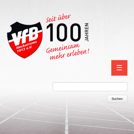
Navigation
☰
überspring
Suchbegriffe
Suchen