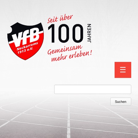
Navigation
☰
überspring
Suchbegriffe
Suchen