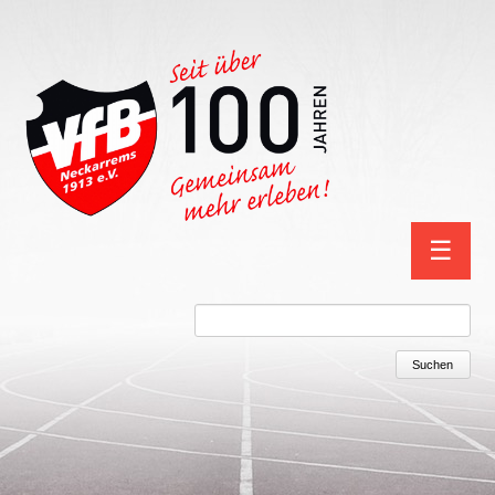
Navigation
☰
überspring
Suchbegriffe
Suchen