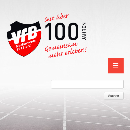
Navigation
☰
überspring
Suchbegriffe
Suchen