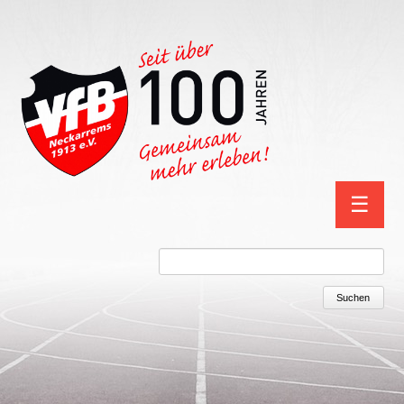
Navigation
☰
überspring
Suchbegriffe
Suchen