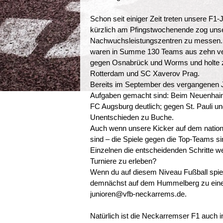
Schon seit einiger Zeit treten unsere F1-
kürzlich am Pfingstwochenende zog unse
Nachwuchsleistungszentren zu messen. Z
waren in Summe 130 Teams aus zehn ver
gegen Osnabrück und Worms und holte 
Rotterdam und SC Xaverov Prag.
Bereits im September des vergangenen J
Aufgaben gemacht sind: Beim Neuenhain 
FC Augsburg deutlich; gegen St. Pauli 
Unentschieden zu Buche.
Auch wenn unsere Kicker auf dem nationa
sind – die Spiele gegen die Top-Teams 
Einzelnen die entscheidenden Schritte we
Turniere zu erleben?
Wenn du auf diesem Niveau Fußball spiel
demnächst auf dem Hummelberg zu einem
junioren@vfb-neckarrems.de.
Natürlich ist die Neckarremser F1 auch