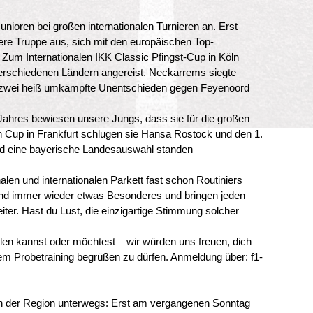
Junioren bei großen internationalen Turnieren an. Erst
re Truppe aus, sich mit den europäischen Top-
um Internationalen IKK Classic Pfingst-Cup in Köln
schiedenen Ländern angereist. Neckarrems siegte
zwei heiß umkämpfte Unentschieden gegen Feyenoord
ahres bewiesen unsere Jungs, dass sie für die großen
Cup in Frankfurt schlugen sie Hansa Rostock und den 1.
und eine bayerische Landesauswahl standen
len und internationalen Parkett fast schon Routiniers
sind immer wieder etwas Besonderes und bringen jeden
iter. Hast du Lust, die einzigartige Stimmung solcher
en kannst oder möchtest – wir würden uns freuen, dich
 Probetraining begrüßen zu dürfen. Anmeldung über: f1-
 in der Region unterwegs: Erst am vergangenen Sonntag