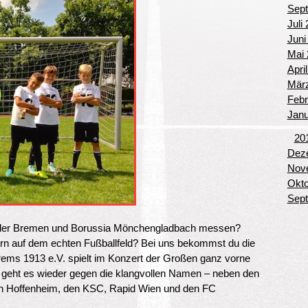
Sept
Juli
Juni
Mai 
Apri
März
Febr
Janu
20
Deze
Nove
Okto
Sept
erder Bremen und Borussia Mönchengladbach messen?
ern auf dem echten Fußballfeld? Bei uns bekommst du die
ms 1913 e.V. spielt im Konzert der Großen ganz vorne
m geht es wieder gegen die klangvollen Namen – neben den
n Hoffenheim, den KSC, Rapid Wien und den FC