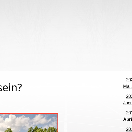
begriffe
20
sein?
Mai 
20
Janu
20
Apri
20