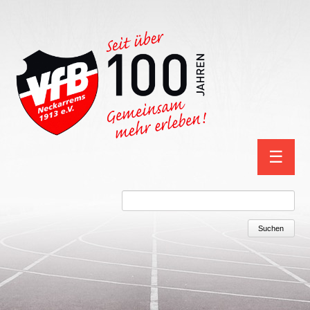
Navigation
☰
überspring
Suchbegriffe
Suchen