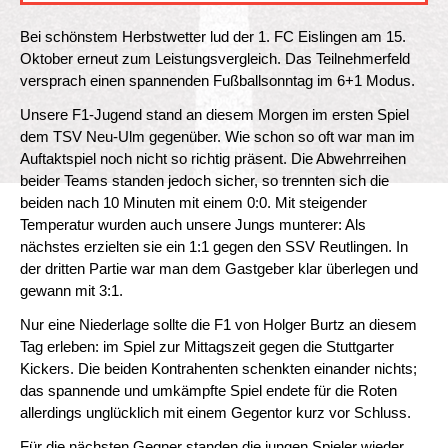
Bei schönstem Herbstwetter lud der 1. FC Eislingen am 15.
Oktober erneut zum Leistungsvergleich. Das Teilnehmerfeld
versprach einen spannenden Fußballsonntag im 6+1 Modus.
Unsere F1-Jugend stand an diesem Morgen im ersten Spiel
dem TSV Neu-Ulm gegenüber. Wie schon so oft war man im
Auftaktspiel noch nicht so richtig präsent. Die Abwehrreihen
beider Teams standen jedoch sicher, so trennten sich die
beiden nach 10 Minuten mit einem 0:0. Mit steigender
Temperatur wurden auch unsere Jungs munterer: Als
nächstes erzielten sie ein 1:1 gegen den SSV Reutlingen. In
der dritten Partie war man dem Gastgeber klar überlegen und
gewann mit 3:1.
Nur eine Niederlage sollte die F1 von Holger Burtz an diesem
Tag erleben: im Spiel zur Mittagszeit gegen die Stuttgarter
Kickers. Die beiden Kontrahenten schenkten einander nichts;
das spannende und umkämpfte Spiel endete für die Roten
allerdings unglücklich mit einem Gegentor kurz vor Schluss.
Für die nächsten Gegner standen die jungen Spieler wieder