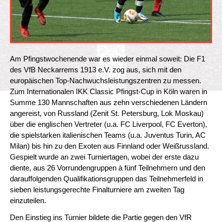
Am Pfingstwochenende war es wieder einmal soweit: Die F1
des VfB Neckarrems 1913 e.V. zog aus, sich mit den
europäischen Top-Nachwuchsleistungszentren zu messen.
Zum Internationalen IKK Classic Pfingst-Cup in Köln waren in
Summe 130 Mannschaften aus zehn verschiedenen Ländern
angereist, von Russland (Zenit St. Petersburg, Lok Moskau)
über die englischen Vertreter (u.a. FC Liverpool, FC Everton),
die spielstarken italienischen Teams (u.a. Juventus Turin, AC
Milan) bis hin zu den Exoten aus Finnland oder Weißrussland.
Gespielt wurde an zwei Turniertagen, wobei der erste dazu
diente, aus 26 Vorrundengruppen à fünf Teilnehmern und den
darauffolgenden Qualifikationsgruppen das Teilnehmerfeld in
sieben leistungsgerechte Finalturniere am zweiten Tag
einzuteilen.
Den Einstieg ins Turnier bildete die Partie gegen den VfR