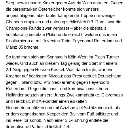
Sieg, bevor unsere Kicker gegen Austria Wien antraten. Gegen
die bärenstarken Österreicher konnte sich unsere
angeschlagene, aber tapfer kämpfende Truppe nur wenige
Chancen erspielen und unterlag schließlich 0:3. Damit war die
Champions-Runde zwar verpasst – aber die ebenfalls
hochkarätig besetzte Platinrunde erreicht, welche uns in ein
Finalturnier u.a. mit Juventus Turin, Feyenoord Rotterdam und
Mainz 05 brachte.
So fand man sich am Sonntag in Köln-West im Platin-Turnier
wieder. Und auch an diesem Tag gelang der Start mit einem
2:1-Sieg gegen Hessen Kassel. Was dann folgte, war ein
Kracher auf höchstem Niveau: das Prestigeduell Deutschland
gegen Holland bzw. VfB Neckarrems gegen Feyenoord
Rotterdam. Gegen die pass- und kombinationssicheren
Holländer setzten unsere Jungs Zweikampfstärke, Cleverness
und Herzblut, mit Alexander einen eiskalten
Neunmeterschützen und mit Azizhan viel Schlitzohrigkeit, als
er dem gegnerischen Keeper den Ball vom Fuß stibitzte und
ins leere Tor schob. Nach einer 3:1-Führung endete die
dramatische Partie schließlich 4:4.